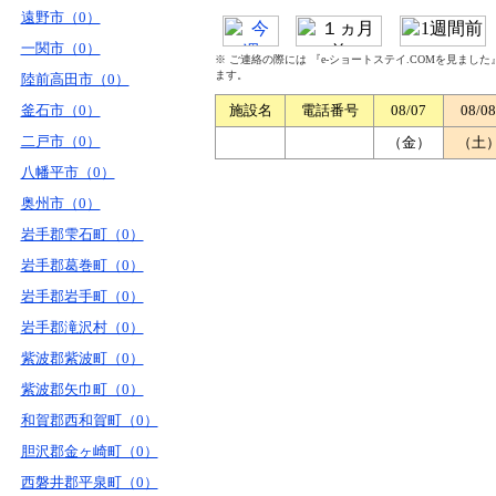
遠野市（0）
一関市（0）
※ ご連絡の際には 『e-ショートステイ.COMを見まし
ます。
陸前高田市（0）
釜石市（0）
施設名
電話番号
08/07
08/08
二戸市（0）
（金）
（土
八幡平市（0）
奥州市（0）
岩手郡雫石町（0）
岩手郡葛巻町（0）
岩手郡岩手町（0）
岩手郡滝沢村（0）
紫波郡紫波町（0）
紫波郡矢巾町（0）
和賀郡西和賀町（0）
胆沢郡金ヶ崎町（0）
西磐井郡平泉町（0）