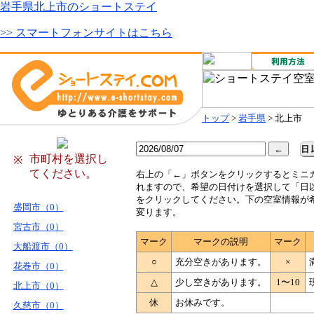
岩手県北上市のショートステイ
>> スマートフォンサイトはこちら
トップ
>
岩手県
> 北上市
市町村を選択し
※
てください。
右
上の「←」ボタンをクリックするとミニ
れますので、希望の日付けを選択して「日
をクリックしてください。下の空室情報が
盛岡市（0）
変ります。
宮古市（0）
マーク
マークの説明
マーク
大船渡市（0）
○
充分空きがあります。
×
花巻市（0）
△
少し空きがあります。
1〜10
北上市（0）
休
お休みです。
久慈市（0）