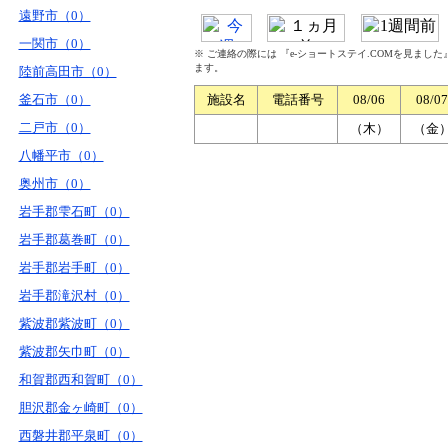
遠野市（0）
一関市（0）
※ ご連絡の際には 『e-ショートステイ.COMを見まし
ます。
陸前高田市（0）
釜石市（0）
施設名
電話番号
08/06
08/07
二戸市（0）
（木）
（金
八幡平市（0）
奥州市（0）
岩手郡雫石町（0）
岩手郡葛巻町（0）
岩手郡岩手町（0）
岩手郡滝沢村（0）
紫波郡紫波町（0）
紫波郡矢巾町（0）
和賀郡西和賀町（0）
胆沢郡金ヶ崎町（0）
西磐井郡平泉町（0）