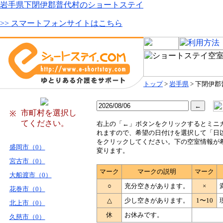
岩手県下閉伊郡普代村のショートステイ
>> スマートフォンサイトはこちら
トップ
>
岩手県
> 下閉伊
市町村を選択し
※
てください。
右
上の「←」ボタンをクリックするとミニ
れますので、希望の日付けを選択して「日
をクリックしてください。下の空室情報が
盛岡市（0）
変ります。
宮古市（0）
マーク
マークの説明
マーク
大船渡市（0）
○
充分空きがあります。
×
花巻市（0）
△
少し空きがあります。
1〜10
北上市（0）
休
お休みです。
久慈市（0）