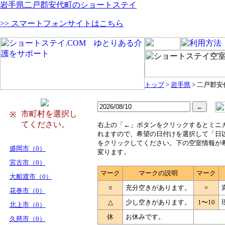
岩手県二戸郡安代町のショートステイ
>> スマートフォンサイトはこちら
トップ
>
岩手県
> 二戸郡安
市町村を選択し
※
てください。
右
上の「←」ボタンをクリックするとミニ
れますので、希望の日付けを選択して「日
をクリックしてください。下の空室情報が
盛岡市（0）
変ります。
宮古市（0）
マーク
マークの説明
マーク
大船渡市（0）
○
充分空きがあります。
×
花巻市（0）
△
少し空きがあります。
1〜10
北上市（0）
休
お休みです。
久慈市（0）