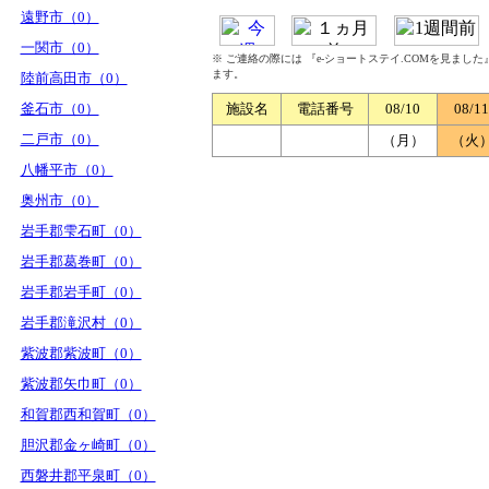
遠野市（0）
一関市（0）
※ ご連絡の際には 『e-ショートステイ.COMを見まし
ます。
陸前高田市（0）
釜石市（0）
施設名
電話番号
08/10
08/11
二戸市（0）
（月）
（火
八幡平市（0）
奥州市（0）
岩手郡雫石町（0）
岩手郡葛巻町（0）
岩手郡岩手町（0）
岩手郡滝沢村（0）
紫波郡紫波町（0）
紫波郡矢巾町（0）
和賀郡西和賀町（0）
胆沢郡金ヶ崎町（0）
西磐井郡平泉町（0）