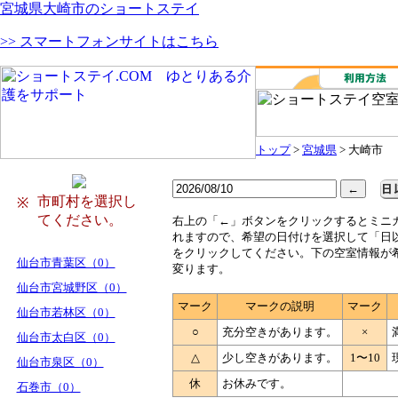
宮城県大崎市のショートステイ
>> スマートフォンサイトはこちら
トップ
>
宮城県
> 大崎市
市町村を選択し
※
てください。
右
上の「←」ボタンをクリックするとミニ
れますので、希望の日付けを選択して「日
をクリックしてください。下の空室情報が
仙台市青葉区（0）
変ります。
仙台市宮城野区（0）
マーク
マークの説明
マーク
仙台市若林区（0）
○
充分空きがあります。
×
仙台市太白区（0）
△
少し空きがあります。
1〜10
仙台市泉区（0）
休
お休みです。
石巻市（0）