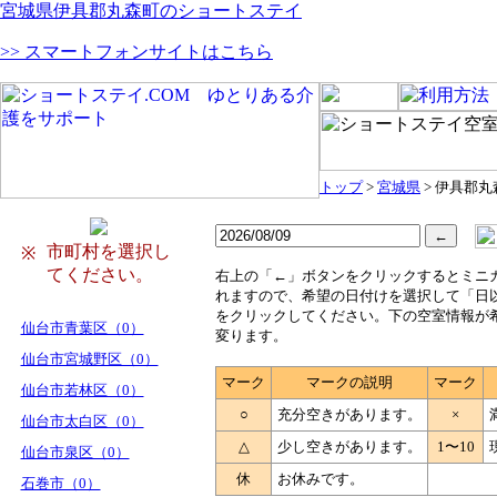
宮城県伊具郡丸森町のショートステイ
>> スマートフォンサイトはこちら
トップ
>
宮城県
> 伊具郡丸
市町村を選択し
※
てください。
右
上の「←」ボタンをクリックするとミニ
れますので、希望の日付けを選択して「日
をクリックしてください。下の空室情報が
仙台市青葉区（0）
変ります。
仙台市宮城野区（0）
マーク
マークの説明
マーク
仙台市若林区（0）
○
充分空きがあります。
×
仙台市太白区（0）
△
少し空きがあります。
1〜10
仙台市泉区（0）
休
お休みです。
石巻市（0）