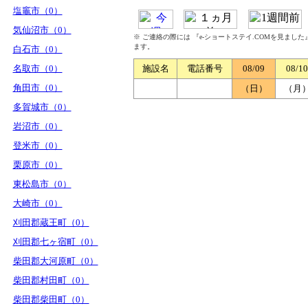
塩竈市（0）
気仙沼市（0）
※ ご連絡の際には 『e-ショートステイ.COMを見まし
ます。
白石市（0）
名取市（0）
施設名
電話番号
08/09
08/10
角田市（0）
（日）
（月
多賀城市（0）
岩沼市（0）
登米市（0）
栗原市（0）
東松島市（0）
大崎市（0）
刈田郡蔵王町（0）
刈田郡七ヶ宿町（0）
柴田郡大河原町（0）
柴田郡村田町（0）
柴田郡柴田町（0）