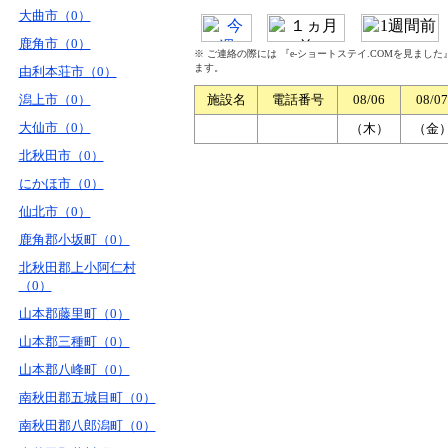
大曲市（0）
鹿角市（0）
※ ご連絡の際には 『e-ショートステイ.COMを見まし
ます。
由利本荘市（0）
潟上市（0）
施設名
電話番号
08/06
08/07
大仙市（0）
（木）
（金
北秋田市（0）
にかほ市（0）
仙北市（0）
鹿角郡小坂町（0）
北秋田郡上小阿仁村
（0）
山本郡藤里町（0）
山本郡三種町（0）
山本郡八峰町（0）
南秋田郡五城目町（0）
南秋田郡八郎潟町（0）