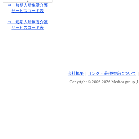
⇒ 短期入所生活介護
サービスコード表
⇒ 短期入所療養介護
サービスコード表
会社概要
｜
リンク・著作権等について
Copyright © 2006-
2026 Medica group.,Lt