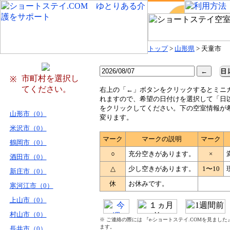
トップ
>
山形県
> 天童市
市町村を選択し
※
てください。
右
上の「←」ボタンをクリックするとミニ
れますので、希望の日付けを選択して「日
をクリックしてください。下の空室情報が
山形市（0）
変ります。
米沢市（0）
マーク
マークの説明
マーク
鶴岡市（0）
○
充分空きがあります。
×
酒田市（0）
△
少し空きがあります。
1〜10
新庄市（0）
休
お休みです。
寒河江市（0）
上山市（0）
村山市（0）
※ ご連絡の際には 『e-ショートステイ.COMを見まし
ます。
長井市（0）