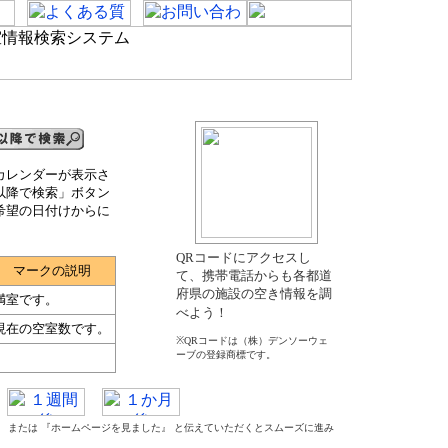
カレンダーが表示さ
以降で検索」ボタン
希望の日付けからに
QRコードにアクセスし
マークの説明
て、携帯電話からも各都道
府県の施設の空き情報を調
満室です。
べよう！
現在の空室数です。
※QRコードは（株）デンソーウェ
ーブの登録商標です。
た』 または 『ホームページを見ました』 と伝えていただくとスムーズに進み