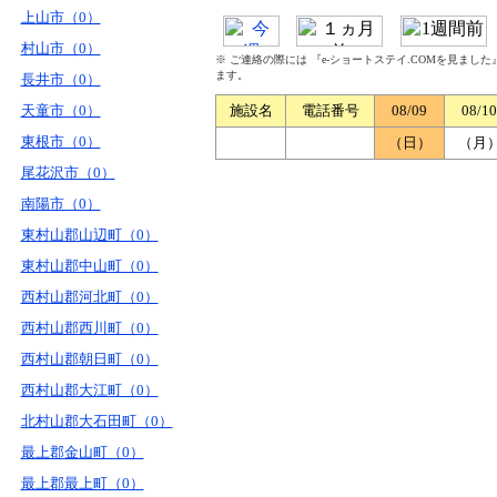
上山市（0）
村山市（0）
※ ご連絡の際には 『e-ショートステイ.COMを見まし
ます。
長井市（0）
天童市（0）
施設名
電話番号
08/09
08/10
東根市（0）
（日）
（月
尾花沢市（0）
南陽市（0）
東村山郡山辺町（0）
東村山郡中山町（0）
西村山郡河北町（0）
西村山郡西川町（0）
西村山郡朝日町（0）
西村山郡大江町（0）
北村山郡大石田町（0）
最上郡金山町（0）
最上郡最上町（0）