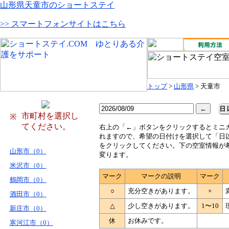
山形県天童市のショートステイ
>> スマートフォンサイトはこちら
トップ
>
山形県
> 天童市
市町村を選択し
※
てください。
右
上の「←」ボタンをクリックするとミニ
れますので、希望の日付けを選択して「日
をクリックしてください。下の空室情報が
山形市（0）
変ります。
米沢市（0）
マーク
マークの説明
マーク
鶴岡市（0）
○
充分空きがあります。
×
酒田市（0）
△
少し空きがあります。
1〜10
新庄市（0）
休
お休みです。
寒河江市（0）