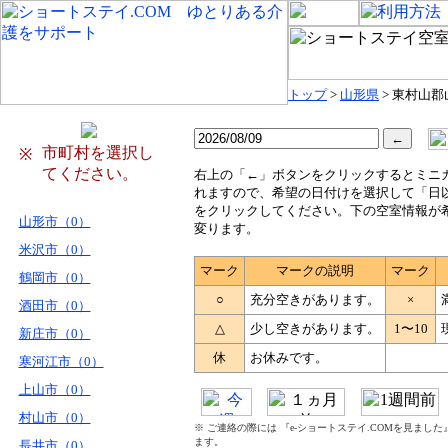
トップ
>
山形県
> 東村山
市町村を選択し
※
てください。
右
上の「←」ボタンをクリックするとミニ
れますので、希望の日付けを選択して「日
をクリックしてください。下の空室情報が
山形市（0）
変ります。
米沢市（0）
マーク
マークの説明
マーク
鶴岡市（0）
○
充分空きがあります。
×
酒田市（0）
△
少し空きがあります。
1〜10
新庄市（0）
休
お休みです。
寒河江市（0）
上山市（0）
村山市（0）
※ ご連絡の際には 『e-ショートステイ.COMを見まし
ます。
長井市（0）