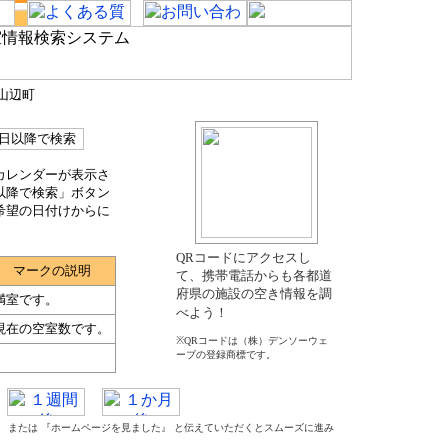
郡山辺町
カレンダーが表示さ
以降で検索」ボタン
希望の日付けからに
QRコードにアクセスし
マークの説明
て、携帯電話からも各都道
府県の施設の空き情報を調
満室です。
べよう！
現在の空室数です。
※QRコードは（株）デンソーウェ
ーブの登録商標です。
た』 または 『ホームページを見ました』 と伝えていただくとスムーズに進み