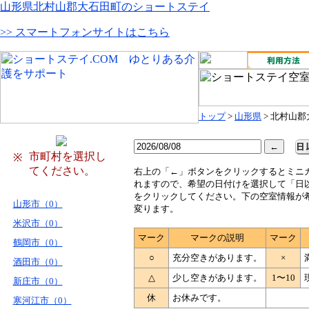
山形県北村山郡大石田町のショートステイ
>> スマートフォンサイトはこちら
トップ
>
山形県
> 北村山
市町村を選択し
※
てください。
右
上の「←」ボタンをクリックするとミニ
れますので、希望の日付けを選択して「日
をクリックしてください。下の空室情報が
山形市（0）
変ります。
米沢市（0）
マーク
マークの説明
マーク
鶴岡市（0）
○
充分空きがあります。
×
酒田市（0）
△
少し空きがあります。
1〜10
新庄市（0）
休
お休みです。
寒河江市（0）