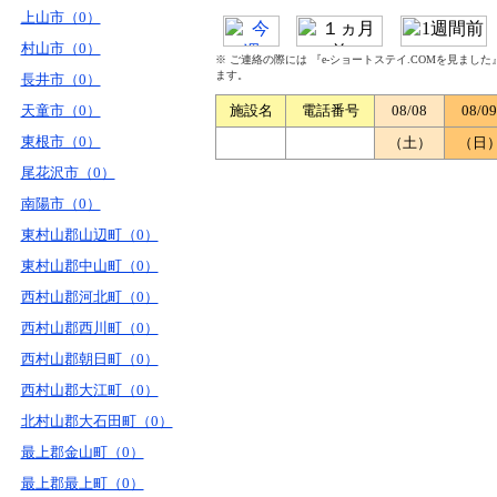
上山市（0）
村山市（0）
※ ご連絡の際には 『e-ショートステイ.COMを見まし
ます。
長井市（0）
天童市（0）
施設名
電話番号
08/08
08/09
東根市（0）
（土）
（日
尾花沢市（0）
南陽市（0）
東村山郡山辺町（0）
東村山郡中山町（0）
西村山郡河北町（0）
西村山郡西川町（0）
西村山郡朝日町（0）
西村山郡大江町（0）
北村山郡大石田町（0）
最上郡金山町（0）
最上郡最上町（0）