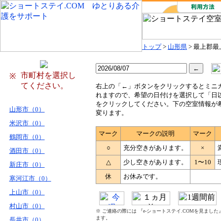
トップ
>
山形県
> 最上郡最
市町村を選択し
※
てください。
右
上の「←」ボタンをクリックするとミニ
れますので、希望の日付けを選択して「日
をクリックしてください。下の空室情報が
山形市（0）
変ります。
米沢市（0）
マーク
マークの説明
マーク
鶴岡市（0）
○
充分空きがあります。
×
酒田市（0）
△
少し空きがあります。
1〜10
新庄市（0）
休
お休みです。
寒河江市（0）
上山市（0）
村山市（0）
※ ご連絡の際には 『e-ショートステイ.COMを見まし
ます。
長井市（0）