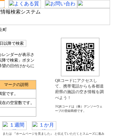
上町
カレンダーが表示さ
以降で検索」ボタン
希望の日付けからに
QRコードにアクセスし
マークの説明
て、携帯電話からも各都道
府県の施設の空き情報を調
満室です。
べよう！
現在の空室数です。
※QRコードは（株）デンソーウェ
ーブの登録商標です。
た』 または 『ホームページを見ました』 と伝えていただくとスムーズに進み