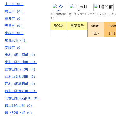
上山市（0）
村山市（0）
※ ご連絡の際には 『e-ショートステイ.COMを見まし
ます。
長井市（0）
天童市（0）
施設名
電話番号
08/08
08/09
東根市（0）
（土）
（日
尾花沢市（0）
南陽市（0）
東村山郡山辺町（0）
東村山郡中山町（0）
西村山郡河北町（0）
西村山郡西川町（0）
西村山郡朝日町（0）
西村山郡大江町（0）
北村山郡大石田町（0）
最上郡金山町（0）
最上郡最上町（0）