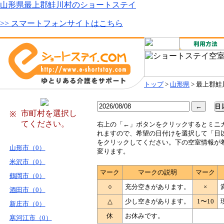
山形県最上郡鮭川村のショートステイ
>> スマートフォンサイトはこちら
トップ
>
山形県
> 最上郡鮭
市町村を選択し
※
てください。
右
上の「←」ボタンをクリックするとミニ
れますので、希望の日付けを選択して「日
をクリックしてください。下の空室情報が
山形市（0）
変ります。
米沢市（0）
マーク
マークの説明
マーク
鶴岡市（0）
○
充分空きがあります。
×
酒田市（0）
△
少し空きがあります。
1〜10
新庄市（0）
休
お休みです。
寒河江市（0）