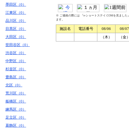
墨田区（0）
江東区（0）
※ ご連絡の際には 『e-ショートステイ.COMを見まし
ます。
品川区（0）
目黒区（0）
施設名
電話番号
08/06
08/07
大田区（0）
（木）
（金
世田谷区（0）
渋谷区（0）
中野区（0）
杉並区（0）
豊島区（0）
北区（0）
荒川区（0）
板橋区（0）
練馬区（0）
足立区（0）
葛飾区（0）