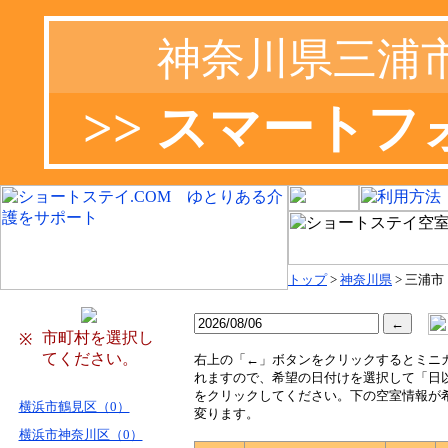
神奈川県三浦
>> スマート
トップ
>
神奈川県
> 三浦市
市町村を選択し
※
てください。
右
上の「←」ボタンをクリックするとミニ
れますので、希望の日付けを選択して「日
をクリックしてください。下の空室情報が
横浜市鶴見区（0）
変ります。
横浜市神奈川区（0）