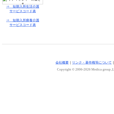
⇒ 短期入所生活介護
サービスコード表
⇒ 短期入所療養介護
サービスコード表
会社概要
｜
リンク・著作権等について
Copyright © 2006-
2026 Medica group.,Lt