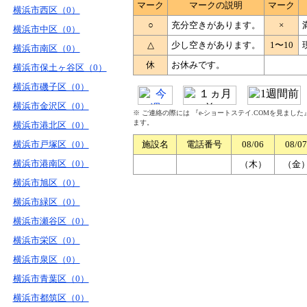
マーク
マークの説明
マーク
横浜市西区（0）
○
充分空きがあります。
×
横浜市中区（0）
△
少し空きがあります。
1〜10
横浜市南区（0）
休
お休みです。
横浜市保土ヶ谷区（0）
横浜市磯子区（0）
横浜市金沢区（0）
※ ご連絡の際には 『e-ショートステイ.COMを見まし
ます。
横浜市港北区（0）
横浜市戸塚区（0）
施設名
電話番号
08/06
08/07
横浜市港南区（0）
（木）
（金
横浜市旭区（0）
横浜市緑区（0）
横浜市瀬谷区（0）
横浜市栄区（0）
横浜市泉区（0）
横浜市青葉区（0）
横浜市都筑区（0）