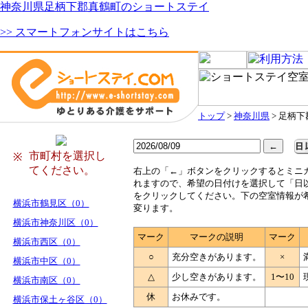
神奈川県足柄下郡真鶴町のショートステイ
>> スマートフォンサイトはこちら
トップ
>
神奈川県
> 足柄
市町村を選択し
※
てください。
右
上の「←」ボタンをクリックするとミニ
れますので、希望の日付けを選択して「日
をクリックしてください。下の空室情報が
横浜市鶴見区（0）
変ります。
横浜市神奈川区（0）
マーク
マークの説明
マーク
横浜市西区（0）
○
充分空きがあります。
×
横浜市中区（0）
△
少し空きがあります。
1〜10
横浜市南区（0）
休
お休みです。
横浜市保土ヶ谷区（0）