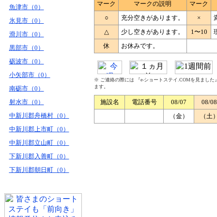
マーク
マークの説明
マーク
魚津市（0）
○
充分空きがあります。
×
氷見市（0）
△
少し空きがあります。
1〜10
滑川市（0）
休
お休みです。
黒部市（0）
砺波市（0）
小矢部市（0）
※ ご連絡の際には 『e-ショートステイ.COMを見まし
ます。
南砺市（0）
射水市（0）
施設名
電話番号
08/07
08/08
中新川郡舟橋村（0）
（金）
（土
中新川郡上市町（0）
中新川郡立山町（0）
下新川郡入善町（0）
下新川郡朝日町（0）