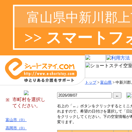
富山県中新川郡上
>> スマート
トップ
>
富山県
> 中新川
市町村を選択し
※
てください。
右
上の「←」ボタンをクリックするとミニ
れますので、希望の日付けを選択して「日
をクリックしてください。下の空室情報が
富山市（0）
変ります。
高岡市（0）