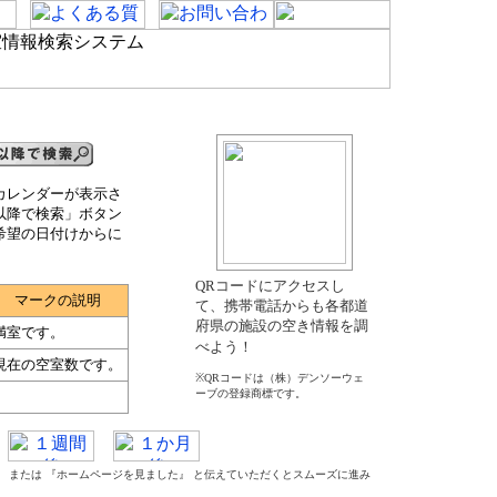
カレンダーが表示さ
以降で検索」ボタン
希望の日付けからに
QRコードにアクセスし
マークの説明
て、携帯電話からも各都道
府県の施設の空き情報を調
満室です。
べよう！
現在の空室数です。
※QRコードは（株）デンソーウェ
ーブの登録商標です。
た』 または 『ホームページを見ました』 と伝えていただくとスムーズに進み