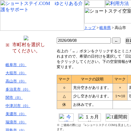
トップ
>
岐阜県
> 高山市
市町村を選択し
※
てください。
右
上の「←」ボタンをクリックするとミニ
れますので、希望の日付けを選択して「日
をクリックしてください。下の空室情報が
岐阜市（0）
変ります。
大垣市（0）
マーク
マークの説明
マーク
高山市（0）
○
充分空きがあります。
×
多治見市（0）
△
少し空きがあります。
1〜10
関市（0）
休
お休みです。
中津川市（0）
美濃市（0）
瑞浪市（0）
※ ご連絡の際には 『e-ショートステイ.COMを見まし
ます。
羽島市（0）