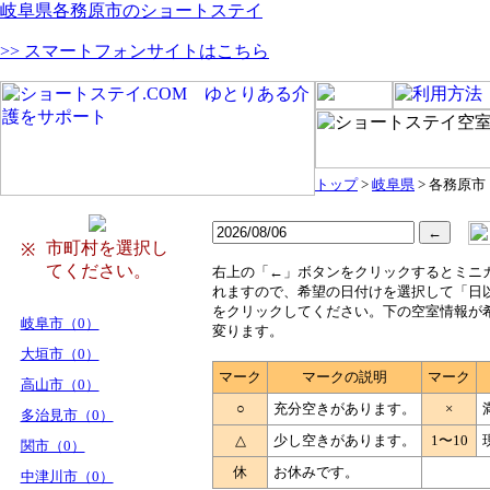
岐阜県各務原市のショートステイ
>> スマートフォンサイトはこちら
トップ
>
岐阜県
> 各務原市
市町村を選択し
※
てください。
右
上の「←」ボタンをクリックするとミニ
れますので、希望の日付けを選択して「日
をクリックしてください。下の空室情報が
岐阜市（0）
変ります。
大垣市（0）
マーク
マークの説明
マーク
高山市（0）
○
充分空きがあります。
×
多治見市（0）
△
少し空きがあります。
1〜10
関市（0）
休
お休みです。
中津川市（0）