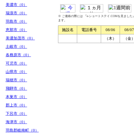
美濃市（0）
瑞浪市（0）
※ ご連絡の際には 『e-ショートステイ.COMを見まし
ます。
羽島市（0）
恵那市（0）
施設名
電話番号
08/06
08/07
美濃加茂市（0）
（木）
（金
土岐市（0）
各務原市（0）
可児市（0）
山県市（0）
瑞穂市（0）
飛騨市（0）
本巣市（0）
郡上市（0）
下呂市（0）
海津市（0）
羽島郡岐南町（0）