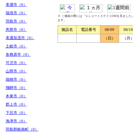
美濃市（0）
瑞浪市（0）
※ ご連絡の際には 『e-ショートステイ.COMを見まし
ます。
羽島市（0）
恵那市（0）
施設名
電話番号
08/09
08/10
美濃加茂市（0）
（日）
（月
土岐市（0）
各務原市（0）
可児市（0）
山県市（0）
瑞穂市（0）
飛騨市（0）
本巣市（0）
郡上市（0）
下呂市（0）
海津市（0）
羽島郡岐南町（0）