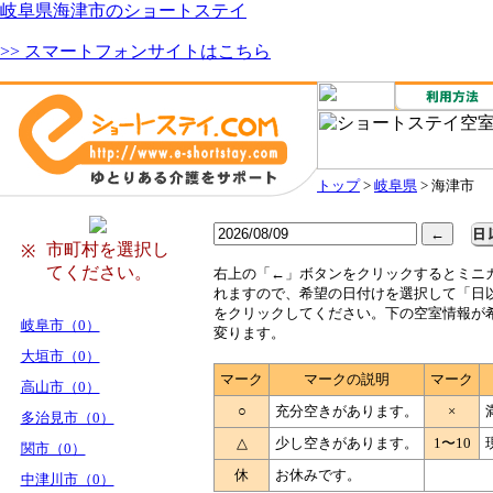
岐阜県海津市のショートステイ
>> スマートフォンサイトはこちら
トップ
>
岐阜県
> 海津市
市町村を選択し
※
てください。
右
上の「←」ボタンをクリックするとミニ
れますので、希望の日付けを選択して「日
をクリックしてください。下の空室情報が
岐阜市（0）
変ります。
大垣市（0）
マーク
マークの説明
マーク
高山市（0）
○
充分空きがあります。
×
多治見市（0）
△
少し空きがあります。
1〜10
関市（0）
休
お休みです。
中津川市（0）