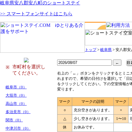
岐阜県安八郡安八町のショートステイ
>> スマートフォンサイトはこちら
トップ
>
岐阜県
> 安八郡安
市町村を選択し
※
てください。
右
上の「←」ボタンをクリックするとミニ
れますので、希望の日付けを選択して「日
をクリックしてください。下の空室情報が
岐阜市（0）
変ります。
大垣市（0）
マーク
マークの説明
マーク
高山市（0）
○
充分空きがあります。
×
多治見市（0）
△
少し空きがあります。
1〜10
関市（0）
休
お休みです。
中津川市（0）