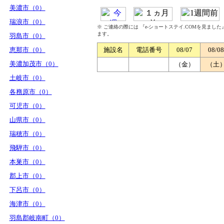
美濃市（0）
瑞浪市（0）
※ ご連絡の際には 『e-ショートステイ.COMを見まし
ます。
羽島市（0）
恵那市（0）
施設名
電話番号
08/07
08/08
美濃加茂市（0）
（金）
（土
土岐市（0）
各務原市（0）
可児市（0）
山県市（0）
瑞穂市（0）
飛騨市（0）
本巣市（0）
郡上市（0）
下呂市（0）
海津市（0）
羽島郡岐南町（0）