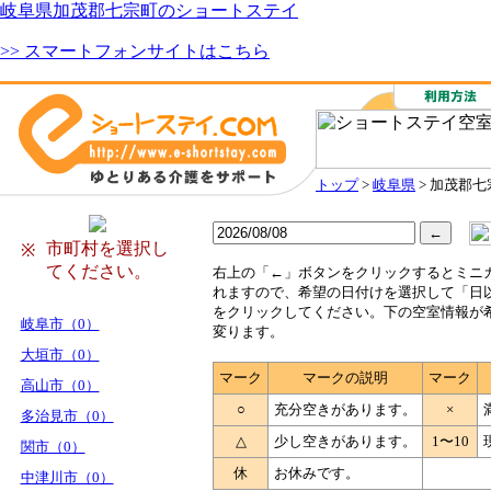
岐阜県加茂郡七宗町のショートステイ
>> スマートフォンサイトはこちら
トップ
>
岐阜県
> 加茂郡七
市町村を選択し
※
てください。
右
上の「←」ボタンをクリックするとミニ
れますので、希望の日付けを選択して「日
をクリックしてください。下の空室情報が
岐阜市（0）
変ります。
大垣市（0）
マーク
マークの説明
マーク
高山市（0）
○
充分空きがあります。
×
多治見市（0）
△
少し空きがあります。
1〜10
関市（0）
休
お休みです。
中津川市（0）