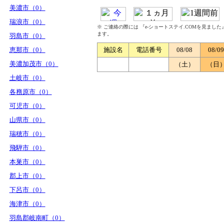
美濃市（0）
瑞浪市（0）
※ ご連絡の際には 『e-ショートステイ.COMを見まし
ます。
羽島市（0）
恵那市（0）
施設名
電話番号
08/08
08/09
美濃加茂市（0）
（土）
（日
土岐市（0）
各務原市（0）
可児市（0）
山県市（0）
瑞穂市（0）
飛騨市（0）
本巣市（0）
郡上市（0）
下呂市（0）
海津市（0）
羽島郡岐南町（0）