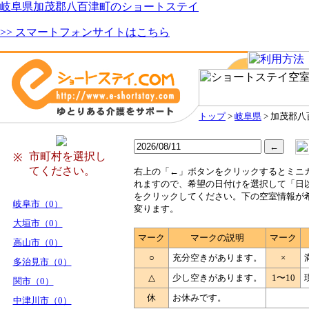
岐阜県加茂郡八百津町のショートステイ
>> スマートフォンサイトはこちら
トップ
>
岐阜県
> 加茂郡
市町村を選択し
※
てください。
右
上の「←」ボタンをクリックするとミニ
れますので、希望の日付けを選択して「日
をクリックしてください。下の空室情報が
岐阜市（0）
変ります。
大垣市（0）
マーク
マークの説明
マーク
高山市（0）
○
充分空きがあります。
×
多治見市（0）
△
少し空きがあります。
1〜10
関市（0）
休
お休みです。
中津川市（0）