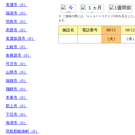
美濃市（0）
瑞浪市（0）
※ ご連絡の際には 『e-ショートステイ.COMを見まし
ます。
羽島市（0）
恵那市（0）
施設名
電話番号
08/11
08/12
美濃加茂市（0）
（火）
（水
土岐市（0）
各務原市（0）
可児市（0）
山県市（0）
瑞穂市（0）
飛騨市（0）
本巣市（0）
郡上市（0）
下呂市（0）
海津市（0）
羽島郡岐南町（0）