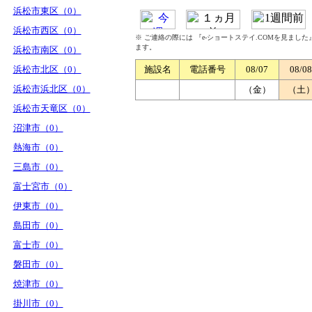
浜松市東区（0）
浜松市西区（0）
※ ご連絡の際には 『e-ショートステイ.COMを見まし
ます。
浜松市南区（0）
浜松市北区（0）
施設名
電話番号
08/07
08/08
浜松市浜北区（0）
（金）
（土
浜松市天竜区（0）
沼津市（0）
熱海市（0）
三島市（0）
富士宮市（0）
伊東市（0）
島田市（0）
富士市（0）
磐田市（0）
焼津市（0）
掛川市（0）