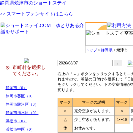
静岡県焼津市のショートステイ
>> スマートフォンサイトはこちら
トップ
>
静岡県
> 焼津市
市町村を選択し
※
てください。
右
上の「←」ボタンをクリックするとミニ
れますので、希望の日付けを選択して「日
をクリックしてください。下の空室情報が
静岡市（0）
変ります。
静岡市葵区（0）
マーク
マークの説明
マーク
静岡市駿河区（0）
○
充分空きがあります。
×
静岡市清水区（0）
△
少し空きがあります。
1〜10
浜松市（0）
休
お休みです。
浜松市中区（0）