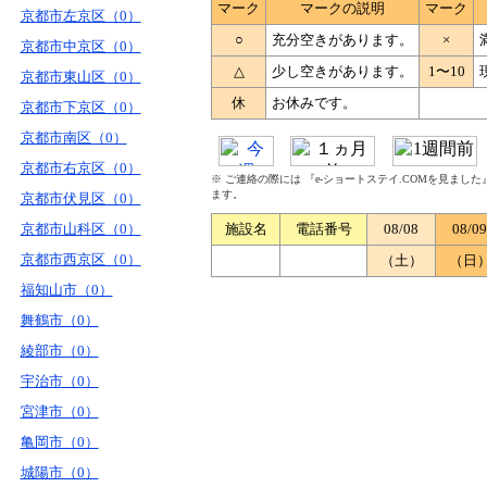
マーク
マークの説明
マーク
京都市左京区（0）
○
充分空きがあります。
×
京都市中京区（0）
△
少し空きがあります。
1〜10
京都市東山区（0）
休
お休みです。
京都市下京区（0）
京都市南区（0）
京都市右京区（0）
※ ご連絡の際には 『e-ショートステイ.COMを見まし
ます。
京都市伏見区（0）
京都市山科区（0）
施設名
電話番号
08/08
08/09
京都市西京区（0）
（土）
（日
福知山市（0）
舞鶴市（0）
綾部市（0）
宇治市（0）
宮津市（0）
亀岡市（0）
城陽市（0）