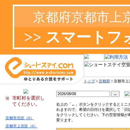
京都府京都市上
>> スマート
トップ
>
京都府
> 京都市上
市町村を選択し
※
てください。
右
上の「←」ボタンをクリックするとミニ
れますので、希望の日付けを選択して「日
をクリックしてください。下の空室情報が
京都市北区（0）
変ります。
京都市上京区（0）