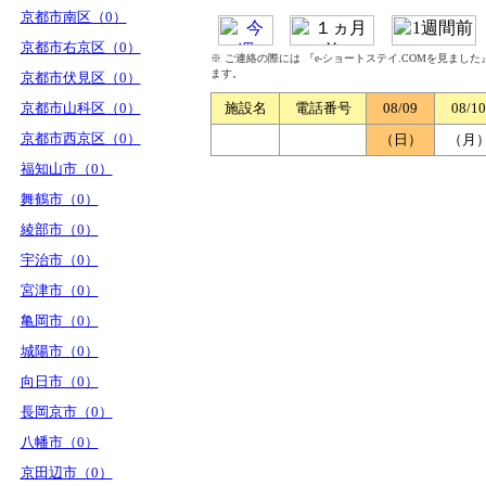
京都市南区（0）
京都市右京区（0）
※ ご連絡の際には 『e-ショートステイ.COMを見まし
ます。
京都市伏見区（0）
京都市山科区（0）
施設名
電話番号
08/09
08/10
京都市西京区（0）
（日）
（月
福知山市（0）
舞鶴市（0）
綾部市（0）
宇治市（0）
宮津市（0）
亀岡市（0）
城陽市（0）
向日市（0）
長岡京市（0）
八幡市（0）
京田辺市（0）