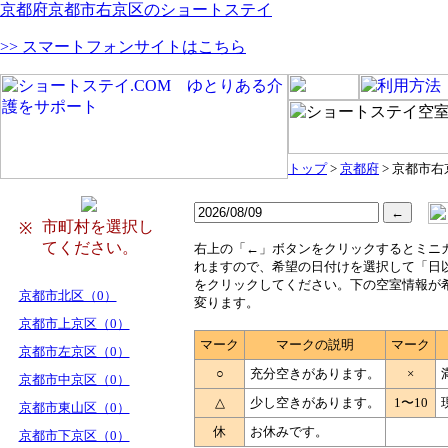
京都府京都市右京区のショートステイ
>> スマートフォンサイトはこちら
トップ
>
京都府
> 京都市右
市町村を選択し
※
てください。
右
上の「←」ボタンをクリックするとミニ
れますので、希望の日付けを選択して「日
をクリックしてください。下の空室情報が
京都市北区（0）
変ります。
京都市上京区（0）
マーク
マークの説明
マーク
京都市左京区（0）
○
充分空きがあります。
×
京都市中京区（0）
△
少し空きがあります。
1〜10
京都市東山区（0）
休
お休みです。
京都市下京区（0）