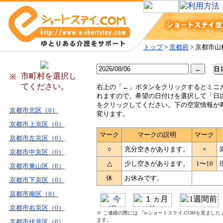
トップ
>
京都府
> 京都市山
市町村を選択し
※
てください。
右
上の「←」ボタンをクリックするとミニ
れますので、希望の日付けを選択して「日
をクリックしてください。下の空室情報が
京都市北区（0）
変ります。
京都市上京区（0）
マーク
マークの説明
マーク
京都市左京区（0）
○
充分空きがあります。
×
京都市中京区（0）
△
少し空きがあります。
1〜10
京都市東山区（0）
休
お休みです。
京都市下京区（0）
京都市南区（0）
京都市右京区（0）
※ ご連絡の際には 『e-ショートステイ.COMを見まし
ます。
京都市伏見区（0）