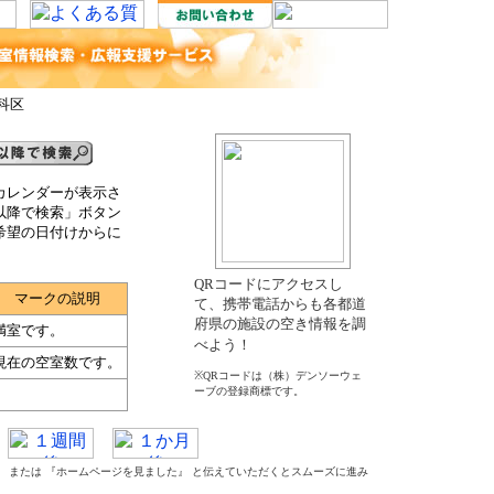
科区
カレンダーが表示さ
以降で検索」ボタン
希望の日付けからに
QRコードにアクセスし
マークの説明
て、携帯電話からも各都道
府県の施設の空き情報を調
満室です。
べよう！
現在の空室数です。
※QRコードは（株）デンソーウェ
ーブの登録商標です。
た』 または 『ホームページを見ました』 と伝えていただくとスムーズに進み