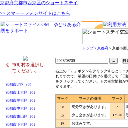
京都府京都市西京区のショートステイ
>> スマートフォンサイトはこちら
トップ
>
京都府
> 京都市西
市町村を選択し
※
てください。
右
上の「←」ボタンをクリックするとミニ
れますので、希望の日付けを選択して「日
をクリックしてください。下の空室情報が
京都市北区（0）
変ります。
京都市上京区（0）
マーク
マークの説明
マーク
京都市左京区（0）
○
充分空きがあります。
×
京都市中京区（0）
△
少し空きがあります。
1〜10
京都市東山区（0）
休
お休みです。
京都市下京区（0）