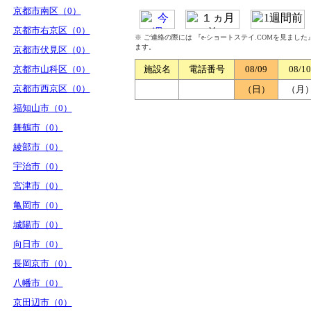
京都市南区（0）
京都市右京区（0）
※ ご連絡の際には 『e-ショートステイ.COMを見まし
ます。
京都市伏見区（0）
京都市山科区（0）
施設名
電話番号
08/09
08/10
京都市西京区（0）
（日）
（月
福知山市（0）
舞鶴市（0）
綾部市（0）
宇治市（0）
宮津市（0）
亀岡市（0）
城陽市（0）
向日市（0）
長岡京市（0）
八幡市（0）
京田辺市（0）