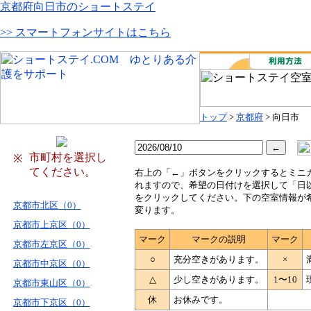
京都府向日市のショートステイ
>> スマートフォンサイトはこちら
トップ
>
京都府
> 向日市
市町村を選択し
※
てください。
右
上の「←」ボタンをクリックするとミニ
れますので、希望の日付けを選択して「日
をクリックしてください。下の空室情報が
京都市北区（0）
変ります。
京都市上京区（0）
マーク
マークの説明
マーク
京都市左京区（0）
○
充分空きがあります。
×
京都市中京区（0）
△
少し空きがあります。
1〜10
京都市東山区（0）
休
お休みです。
京都市下京区（0）