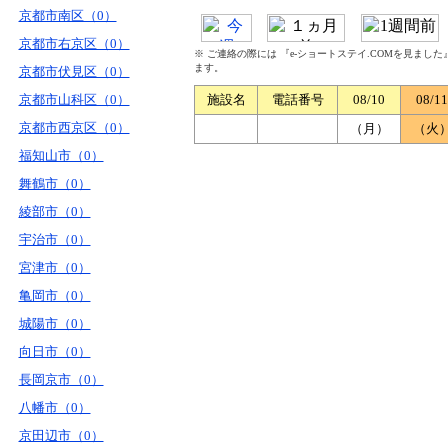
京都市南区（0）
京都市右京区（0）
※ ご連絡の際には 『e-ショートステイ.COMを見まし
ます。
京都市伏見区（0）
京都市山科区（0）
施設名
電話番号
08/10
08/11
京都市西京区（0）
（月）
（火
福知山市（0）
舞鶴市（0）
綾部市（0）
宇治市（0）
宮津市（0）
亀岡市（0）
城陽市（0）
向日市（0）
長岡京市（0）
八幡市（0）
京田辺市（0）