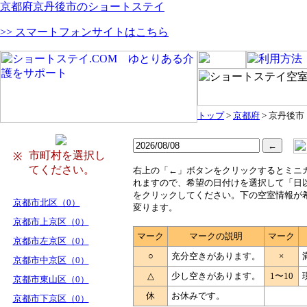
京都府京丹後市のショートステイ
>> スマートフォンサイトはこちら
トップ
>
京都府
> 京丹後市
市町村を選択し
※
てください。
右
上の「←」ボタンをクリックするとミニ
れますので、希望の日付けを選択して「日
をクリックしてください。下の空室情報が
京都市北区（0）
変ります。
京都市上京区（0）
マーク
マークの説明
マーク
京都市左京区（0）
○
充分空きがあります。
×
京都市中京区（0）
△
少し空きがあります。
1〜10
京都市東山区（0）
休
お休みです。
京都市下京区（0）