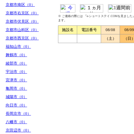
京都市南区（0）
京都市右京区（0）
※ ご連絡の際には 『e-ショートステイ.COMを見まし
ます。
京都市伏見区（0）
京都市山科区（0）
施設名
電話番号
08/08
08/09
京都市西京区（0）
（土）
（日
福知山市（0）
舞鶴市（0）
綾部市（0）
宇治市（0）
宮津市（0）
亀岡市（0）
城陽市（0）
向日市（0）
長岡京市（0）
八幡市（0）
京田辺市（0）