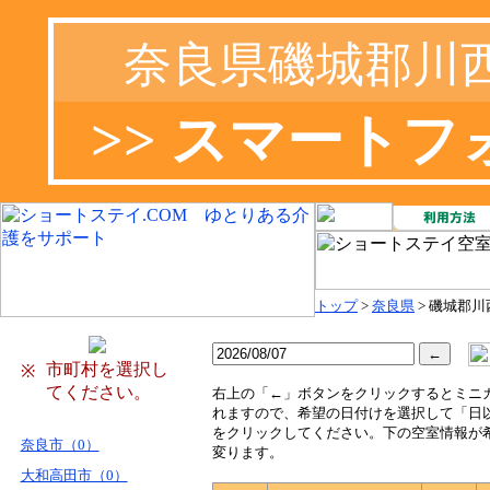
奈良県磯城郡川
>> スマート
トップ
>
奈良県
> 磯城郡川
市町村を選択し
※
てください。
右
上の「←」ボタンをクリックするとミニ
れますので、希望の日付けを選択して「日
をクリックしてください。下の空室情報が
奈良市（0）
変ります。
大和高田市（0）