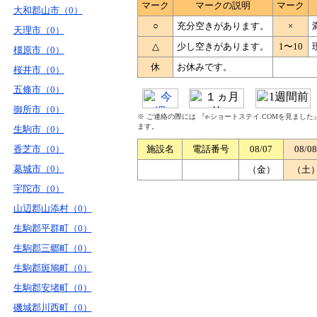
マーク
マークの説明
マーク
大和郡山市（0）
○
充分空きがあります。
×
天理市（0）
△
少し空きがあります。
1〜10
橿原市（0）
休
お休みです。
桜井市（0）
五條市（0）
御所市（0）
※ ご連絡の際には 『e-ショートステイ.COMを見まし
ます。
生駒市（0）
香芝市（0）
施設名
電話番号
08/07
08/08
葛城市（0）
（金）
（土
宇陀市（0）
山辺郡山添村（0）
生駒郡平群町（0）
生駒郡三郷町（0）
生駒郡斑鳩町（0）
生駒郡安堵町（0）
磯城郡川西町（0）