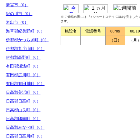
新宮市（0）
紀の川市（0）
※ ご連絡の際には 『e-ショートステイ.COMを見まし
ます。
岩出市（0）
海草郡紀美野町（0）
施設名
電話番号
08/09
08/10
伊都郡かつらぎ町（0）
（日）
（月
伊都郡九度山町（0）
伊都郡高野町（0）
有田郡湯浅町（0）
有田郡広川町（0）
有田郡有田川町（0）
日高郡美浜町（0）
日高郡日高町（0）
日高郡由良町（0）
日高郡印南町（0）
日高郡みなべ町（0）
日高郡日高川町（0）