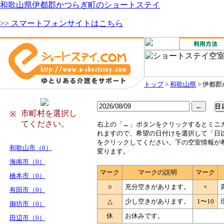
和歌山県伊都郡かつらぎ町のショートステイ
>> スマートフォンサイトはこちら
トップ
>
和歌山県
> 伊都
市町村を選択し
※
てください。
右
上の「←」ボタンをクリックするとミニ
れますので、希望の日付けを選択して「日
をクリックしてください。下の空室情報が
和歌山市（0）
変ります。
海南市（0）
マーク
マークの説明
マーク
橋本市（0）
○
充分空きがあります。
×
有田市（0）
△
少し空きがあります。
1〜10
御坊市（0）
休
お休みです。
田辺市（0）