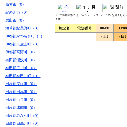
新宮市（0）
紀の川市（0）
※ ご連絡の際には 『e-ショートステイ.COMを見まし
ます。
岩出市（0）
海草郡紀美野町（0）
施設名
電話番号
08/08
08/09
伊都郡かつらぎ町（0）
（土）
（日
伊都郡九度山町（0）
伊都郡高野町（0）
有田郡湯浅町（0）
有田郡広川町（0）
有田郡有田川町（0）
日高郡美浜町（0）
日高郡日高町（0）
日高郡由良町（0）
日高郡印南町（0）
日高郡みなべ町（0）
日高郡日高川町（0）