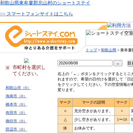
和歌山県東牟婁郡北山村のショートステイ
>> スマートフォンサイトはこちら
トップ
>
和歌山県
> 東牟
市町村を選択し
※
てください。
右
上の「←」ボタンをクリックするとミニ
れますので、希望の日付けを選択して「日
をクリックしてください。下の空室情報が
和歌山市（0）
変ります。
海南市（0）
マーク
マークの説明
マーク
橋本市（0）
○
充分空きがあります。
×
有田市（0）
△
少し空きがあります。
1〜10
御坊市（0）
休
お休みです。
田辺市（0）