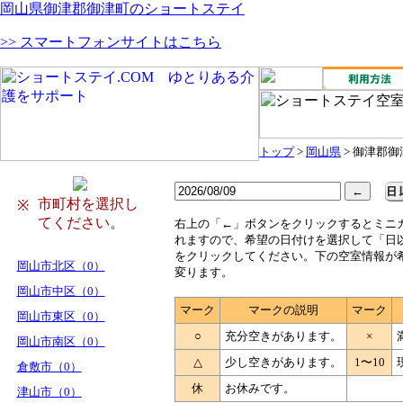
岡山県御津郡御津町のショートステイ
>> スマートフォンサイトはこちら
トップ
>
岡山県
> 御津郡御
市町村を選択し
※
てください。
右
上の「←」ボタンをクリックするとミニ
れますので、希望の日付けを選択して「日
をクリックしてください。下の空室情報が
岡山市北区（0）
変ります。
岡山市中区（0）
マーク
マークの説明
マーク
岡山市東区（0）
○
充分空きがあります。
×
岡山市南区（0）
△
少し空きがあります。
1〜10
倉敷市（0）
休
お休みです。
津山市（0）