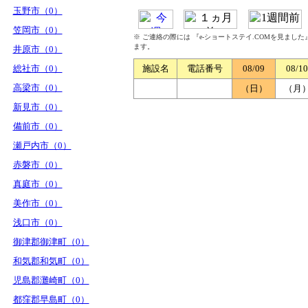
玉野市（0）
笠岡市（0）
※ ご連絡の際には 『e-ショートステイ.COMを見まし
ます。
井原市（0）
総社市（0）
施設名
電話番号
08/09
08/10
高梁市（0）
（日）
（月
新見市（0）
備前市（0）
瀬戸内市（0）
赤磐市（0）
真庭市（0）
美作市（0）
浅口市（0）
御津郡御津町（0）
和気郡和気町（0）
児島郡灘崎町（0）
都窪郡早島町（0）