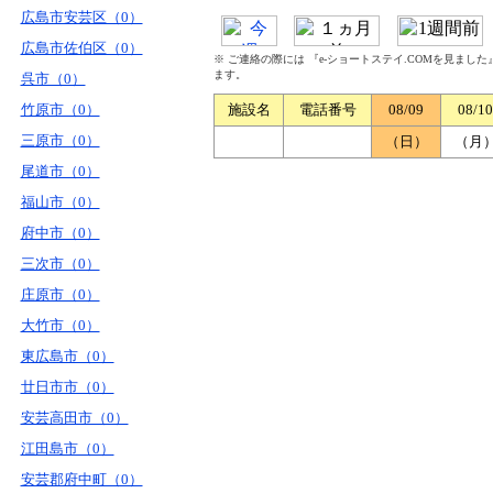
広島市安芸区（0）
広島市佐伯区（0）
※ ご連絡の際には 『e-ショートステイ.COMを見まし
ます。
呉市（0）
竹原市（0）
施設名
電話番号
08/09
08/10
三原市（0）
（日）
（月
尾道市（0）
福山市（0）
府中市（0）
三次市（0）
庄原市（0）
大竹市（0）
東広島市（0）
廿日市市（0）
安芸高田市（0）
江田島市（0）
安芸郡府中町（0）