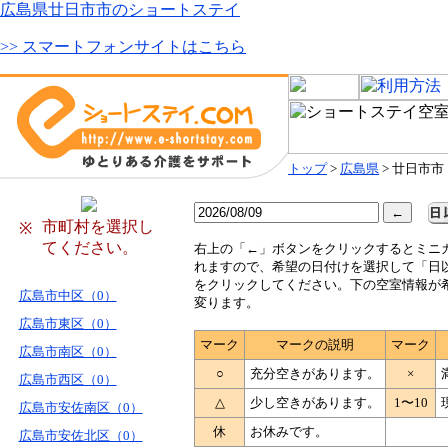
広島県廿日市市のショートステイ
>> スマートフォンサイトはこちら
トップ
>
広島県
> 廿日市市
市町村を選択し
※
てください。
右
上の「←」ボタンをクリックするとミニ
れますので、希望の日付けを選択して「日
をクリックしてください。下の空室情報が
広島市中区（0）
変ります。
広島市東区（0）
マーク
マークの説明
マーク
広島市南区（0）
○
充分空きがあります。
×
広島市西区（0）
△
少し空きがあります。
1〜10
広島市安佐南区（0）
休
お休みです。
広島市安佐北区（0）