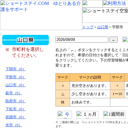
トップ
>
山口県
> 宇部市
市町村を選択し
※
右
上の「←」ボタンをクリックするとミニ
てください。
れますので、希望の日付けを選択して「日
をクリックしてください。下の空室情報が
変ります。
下関市（0）
宇部市（0）
マーク
マークの説明
マーク
山口市（0）
○
充分空きがあります。
×
萩市（0）
△
少し空きがあります。
1〜10
防府市（0）
休
お休みです。
下松市（0）
岩国市（0）
※ ご連絡の際には 『e-ショートステイ.COMを見まし
光市（0）
ます。