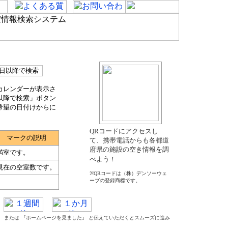
カレンダーが表示さ
以降で検索」ボタン
希望の日付けからに
QRコードにアクセスし
マークの説明
て、携帯電話からも各都道
府県の施設の空き情報を調
満室です。
べよう！
現在の空室数です。
※QRコードは（株）デンソーウェ
ーブの登録商標です。
た』 または 『ホームページを見ました』 と伝えていただくとスムーズに進み