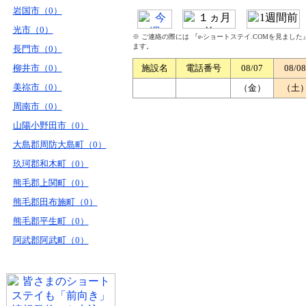
岩国市（0）
光市（0）
※ ご連絡の際には 『e-ショートステイ.COMを見まし
ます。
長門市（0）
柳井市（0）
施設名
電話番号
08/07
08/08
美祢市（0）
（金）
（土
周南市（0）
山陽小野田市（0）
大島郡周防大島町（0）
玖珂郡和木町（0）
熊毛郡上関町（0）
熊毛郡田布施町（0）
熊毛郡平生町（0）
阿武郡阿武町（0）