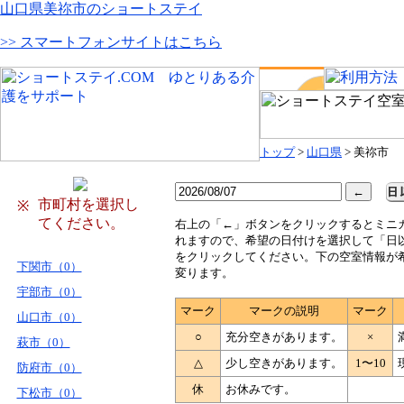
山口県美祢市のショートステイ
>> スマートフォンサイトはこちら
トップ
>
山口県
> 美祢市
市町村を選択し
※
てください。
右
上の「←」ボタンをクリックするとミニ
れますので、希望の日付けを選択して「日
をクリックしてください。下の空室情報が
下関市（0）
変ります。
宇部市（0）
マーク
マークの説明
マーク
山口市（0）
○
充分空きがあります。
×
萩市（0）
△
少し空きがあります。
1〜10
防府市（0）
休
お休みです。
下松市（0）