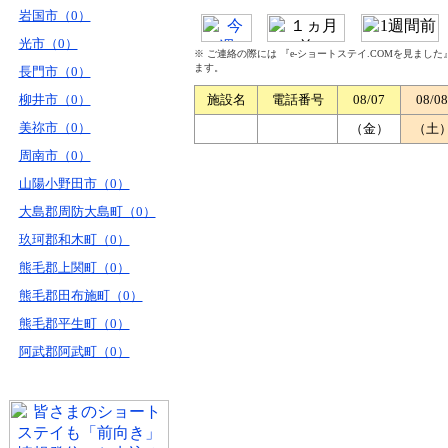
岩国市（0）
光市（0）
※ ご連絡の際には 『e-ショートステイ.COMを見まし
ます。
長門市（0）
柳井市（0）
施設名
電話番号
08/07
08/08
美祢市（0）
（金）
（土
周南市（0）
山陽小野田市（0）
大島郡周防大島町（0）
玖珂郡和木町（0）
熊毛郡上関町（0）
熊毛郡田布施町（0）
熊毛郡平生町（0）
阿武郡阿武町（0）