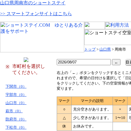
山口県周南市のショートステイ
>> スマートフォンサイトはこちら
トップ
>
山口県
> 周南市
市町村を選択し
※
てください。
右
上の「←」ボタンをクリックするとミニ
れますので、希望の日付けを選択して「日
をクリックしてください。下の空室情報が
下関市（0）
変ります。
宇部市（0）
マーク
マークの説明
マーク
山口市（0）
○
充分空きがあります。
×
萩市（0）
△
少し空きがあります。
1〜10
防府市（0）
休
お休みです。
下松市（0）