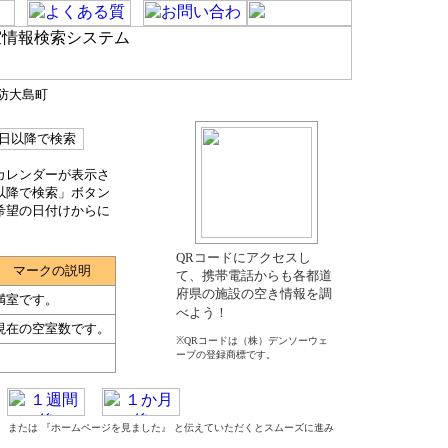
周防大島町
カレンダーが表示さ
以降で検索」ボタン
希望の日付けからに
QRコードにアクセスし
マークの説明
て、携帯電話からも各都道
府県の施設の空き情報を調
満室です。
べよう！
現在の空室数です。
※QRコードは（株）デンソーウェ
ーブの登録商標です。
た』 または 『ホームページを見ました』 と伝えていただくとスムーズに進み