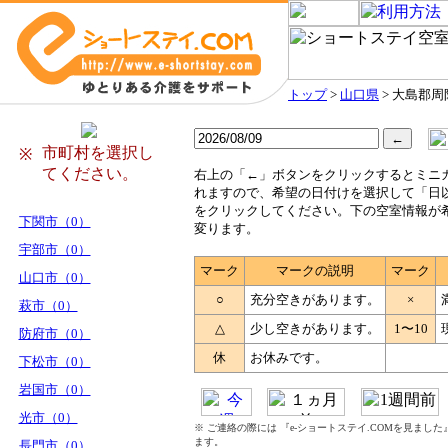
トップ
>
山口県
> 大島郡
市町村を選択し
※
てください。
右
上の「←」ボタンをクリックするとミニ
れますので、希望の日付けを選択して「日
をクリックしてください。下の空室情報が
下関市（0）
変ります。
宇部市（0）
マーク
マークの説明
マーク
山口市（0）
○
充分空きがあります。
×
萩市（0）
△
少し空きがあります。
1〜10
防府市（0）
休
お休みです。
下松市（0）
岩国市（0）
光市（0）
※ ご連絡の際には 『e-ショートステイ.COMを見まし
ます。
長門市（0）