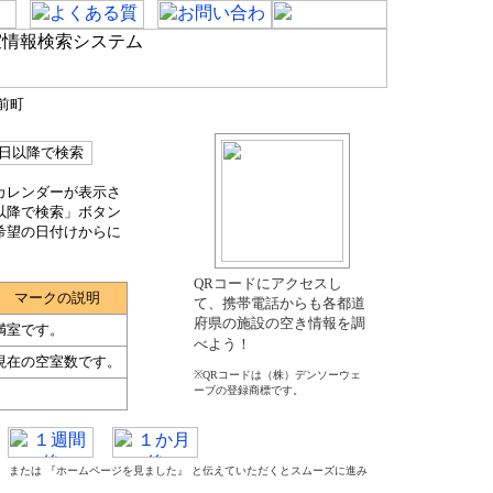
前町
カレンダーが表示さ
以降で検索」ボタン
希望の日付けからに
QRコードにアクセスし
マークの説明
て、携帯電話からも各都道
府県の施設の空き情報を調
満室です。
べよう！
現在の空室数です。
※QRコードは（株）デンソーウェ
ーブの登録商標です。
た』 または 『ホームページを見ました』 と伝えていただくとスムーズに進み