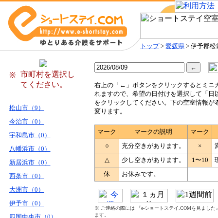
トップ
>
愛媛県
> 伊予郡松
市町村を選択し
※
てください。
右
上の「←」ボタンをクリックするとミニ
れますので、希望の日付けを選択して「日
をクリックしてください。下の空室情報が
松山市（9）
変ります。
今治市（0）
マーク
マークの説明
マーク
宇和島市（0）
○
充分空きがあります。
×
八幡浜市（0）
△
少し空きがあります。
1〜10
新居浜市（0）
休
お休みです。
西条市（0）
大洲市（0）
伊予市（0）
※ ご連絡の際には 『e-ショートステイ.COMを見まし
ます。
四国中央市（0）