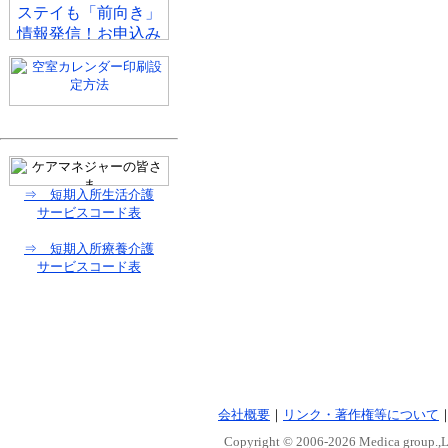
⇒ 短期入所生活介護
サービスコード表
⇒ 短期入所療養介護
サービスコード表
会社概要
｜
リンク・著作権等について
Copyright © 2006-
2026 Medica group.,Lt