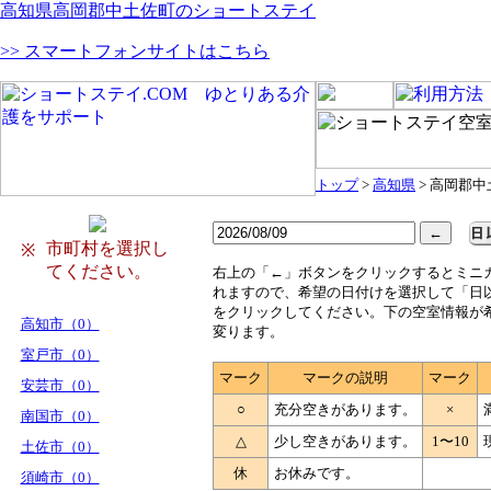
高知県高岡郡中土佐町のショートステイ
>> スマートフォンサイトはこちら
トップ
>
高知県
> 高岡郡
市町村を選択し
※
てください。
右
上の「←」ボタンをクリックするとミニ
れますので、希望の日付けを選択して「日
をクリックしてください。下の空室情報が
高知市（0）
変ります。
室戸市（0）
マーク
マークの説明
マーク
安芸市（0）
○
充分空きがあります。
×
南国市（0）
△
少し空きがあります。
1〜10
土佐市（0）
休
お休みです。
須崎市（0）