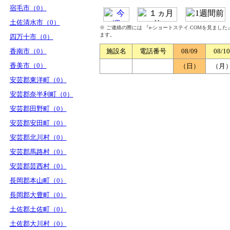
宿毛市（0）
土佐清水市（0）
※ ご連絡の際には 『e-ショートステイ.COMを見まし
ます。
四万十市（0）
香南市（0）
施設名
電話番号
08/09
08/10
香美市（0）
（日）
（月
安芸郡東洋町（0）
安芸郡奈半利町（0）
安芸郡田野町（0）
安芸郡安田町（0）
安芸郡北川村（0）
安芸郡馬路村（0）
安芸郡芸西村（0）
長岡郡本山町（0）
長岡郡大豊町（0）
土佐郡土佐町（0）
土佐郡大川村（0）