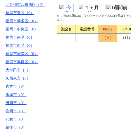
北九州市八幡西区（0）
福岡市東区（0）
※ ご連絡の際には 『e-ショートステイ.COMを見まし
ます。
福岡市博多区（0）
福岡市中央区（0）
施設名
電話番号
08/09
08/10
福岡市南区（0）
（日）
（月
福岡市西区（0）
福岡市城南区（0）
福岡市早良区（0）
大牟田市（0）
久留米市（0）
直方市（0）
飯塚市（0）
田川市（0）
柳川市（0）
八女市（0）
筑後市（0）