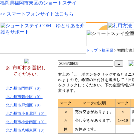
福岡県福岡市東区のショートステイ
>> スマートフォンサイトはこちら
トップ
>
福岡県
> 福岡市東
市町村を選択し
※
てください。
右
上の「←」ボタンをクリックするとミニ
れますので、希望の日付けを選択して「日
をクリックしてください。下の空室情報が
北九州市門司区（0）
変ります。
北九州市若松区（0）
マーク
マークの説明
マーク
北九州市戸畑区（0）
○
充分空きがあります。
×
北九州市小倉北区（0）
△
少し空きがあります。
1〜10
北九州市小倉南区（0）
休
お休みです。
北九州市八幡東区（0）