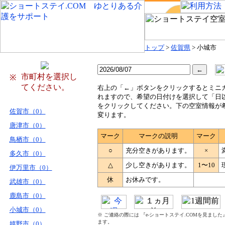
トップ
>
佐賀県
> 小城市
市町村を選択し
※
てください。
右
上の「←」ボタンをクリックするとミニ
れますので、希望の日付けを選択して「日
をクリックしてください。下の空室情報が
佐賀市（0）
変ります。
唐津市（0）
マーク
マークの説明
マーク
鳥栖市（0）
○
充分空きがあります。
×
多久市（0）
△
少し空きがあります。
1〜10
伊万里市（0）
休
お休みです。
武雄市（0）
鹿島市（0）
小城市（0）
※ ご連絡の際には 『e-ショートステイ.COMを見まし
ます。
嬉野市（0）