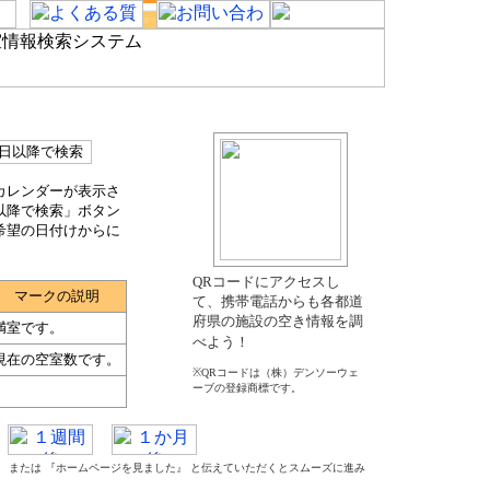
カレンダーが表示さ
以降で検索」ボタン
希望の日付けからに
QRコードにアクセスし
マークの説明
て、携帯電話からも各都道
府県の施設の空き情報を調
満室です。
べよう！
現在の空室数です。
※QRコードは（株）デンソーウェ
ーブの登録商標です。
た』 または 『ホームページを見ました』 と伝えていただくとスムーズに進み