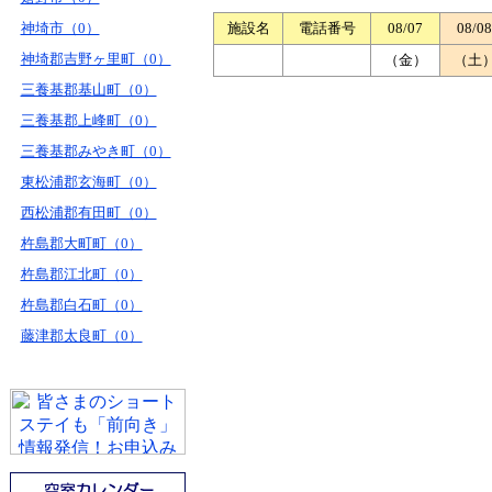
神埼市（0）
施設名
電話番号
08/07
08/08
神埼郡吉野ヶ里町（0）
（金）
（土
三養基郡基山町（0）
三養基郡上峰町（0）
三養基郡みやき町（0）
東松浦郡玄海町（0）
西松浦郡有田町（0）
杵島郡大町町（0）
杵島郡江北町（0）
杵島郡白石町（0）
藤津郡太良町（0）