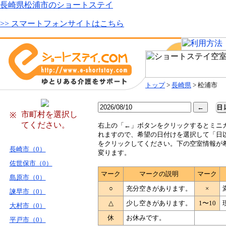
長崎県松浦市のショートステイ
>> スマートフォンサイトはこちら
トップ
>
長崎県
> 松浦市
市町村を選択し
※
てください。
右
上の「←」ボタンをクリックするとミニ
れますので、希望の日付けを選択して「日
をクリックしてください。下の空室情報が
長崎市（0）
変ります。
佐世保市（0）
マーク
マークの説明
マーク
島原市（0）
○
充分空きがあります。
×
諫早市（0）
△
少し空きがあります。
1〜10
大村市（0）
休
お休みです。
平戸市（0）