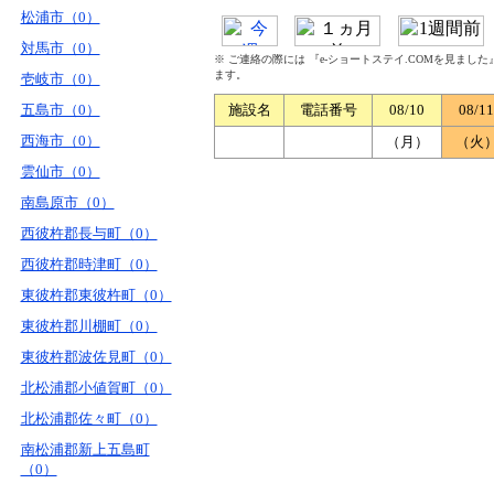
松浦市（0）
対馬市（0）
※ ご連絡の際には 『e-ショートステイ.COMを見まし
ます。
壱岐市（0）
五島市（0）
施設名
電話番号
08/10
08/11
西海市（0）
（月）
（火
雲仙市（0）
南島原市（0）
西彼杵郡長与町（0）
西彼杵郡時津町（0）
東彼杵郡東彼杵町（0）
東彼杵郡川棚町（0）
東彼杵郡波佐見町（0）
北松浦郡小値賀町（0）
北松浦郡佐々町（0）
南松浦郡新上五島町
（0）