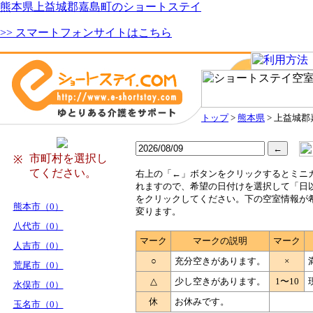
熊本県上益城郡嘉島町のショートステイ
>> スマートフォンサイトはこちら
トップ
>
熊本県
> 上益城
市町村を選択し
※
てください。
右
上の「←」ボタンをクリックするとミニ
れますので、希望の日付けを選択して「日
をクリックしてください。下の空室情報が
熊本市（0）
変ります。
八代市（0）
マーク
マークの説明
マーク
人吉市（0）
○
充分空きがあります。
×
荒尾市（0）
△
少し空きがあります。
1〜10
水俣市（0）
休
お休みです。
玉名市（0）