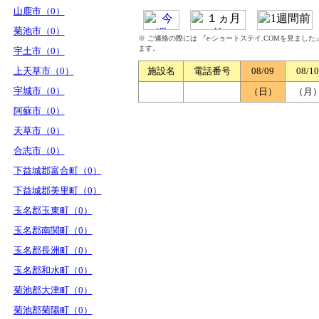
山鹿市（0）
菊池市（0）
※ ご連絡の際には 『e-ショートステイ.COMを見まし
ます。
宇土市（0）
上天草市（0）
施設名
電話番号
08/09
08/10
宇城市（0）
（日）
（月
阿蘇市（0）
天草市（0）
合志市（0）
下益城郡富合町（0）
下益城郡美里町（0）
玉名郡玉東町（0）
玉名郡南関町（0）
玉名郡長洲町（0）
玉名郡和水町（0）
菊池郡大津町（0）
菊池郡菊陽町（0）