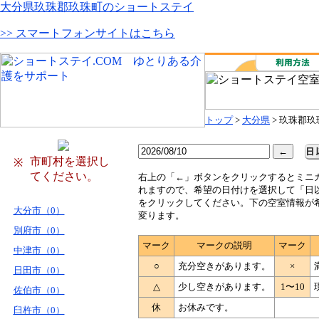
大分県玖珠郡玖珠町のショートステイ
>> スマートフォンサイトはこちら
トップ
>
大分県
> 玖珠郡玖
市町村を選択し
※
てください。
右
上の「←」ボタンをクリックするとミニ
れますので、希望の日付けを選択して「日
をクリックしてください。下の空室情報が
大分市（0）
変ります。
別府市（0）
マーク
マークの説明
マーク
中津市（0）
○
充分空きがあります。
×
日田市（0）
△
少し空きがあります。
1〜10
佐伯市（0）
休
お休みです。
臼杵市（0）