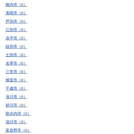
稚内市（0）
美唄市（0）
芦別市（0）
江別市（0）
赤平市（0）
紋別市（0）
士別市（0）
名寄市（0）
三笠市（0）
根室市（0）
千歳市（0）
滝川市（0）
砂川市（0）
歌志内市（0）
深川市（0）
富良野市（0）