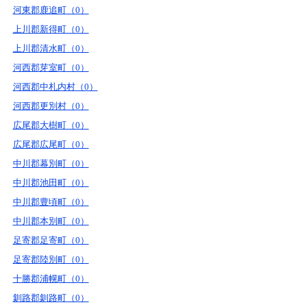
河東郡鹿追町（0）
上川郡新得町（0）
上川郡清水町（0）
河西郡芽室町（0）
河西郡中札内村（0）
河西郡更別村（0）
広尾郡大樹町（0）
広尾郡広尾町（0）
中川郡幕別町（0）
中川郡池田町（0）
中川郡豊頃町（0）
中川郡本別町（0）
足寄郡足寄町（0）
足寄郡陸別町（0）
十勝郡浦幌町（0）
釧路郡釧路町（0）