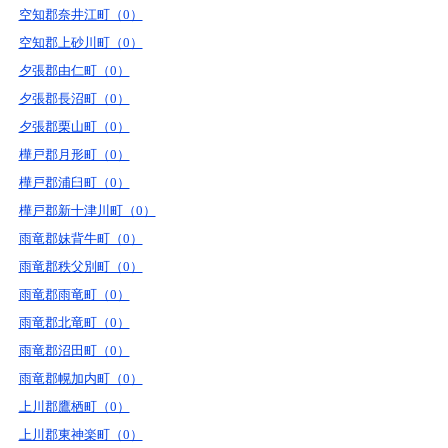
空知郡奈井江町（0）
空知郡上砂川町（0）
夕張郡由仁町（0）
夕張郡長沼町（0）
夕張郡栗山町（0）
樺戸郡月形町（0）
樺戸郡浦臼町（0）
樺戸郡新十津川町（0）
雨竜郡妹背牛町（0）
雨竜郡秩父別町（0）
雨竜郡雨竜町（0）
雨竜郡北竜町（0）
雨竜郡沼田町（0）
雨竜郡幌加内町（0）
上川郡鷹栖町（0）
上川郡東神楽町（0）