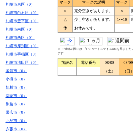
マーク
マークの説明
マーク
札幌市東区（0）
○
充分空きがあります。
×
札幌市白石区（0）
△
少し空きがあります。
1〜10
札幌市豊平区（0）
休
お休みです。
札幌市南区（0）
札幌市西区（0）
札幌市厚別区（0）
※ ご連絡の際には 『e-ショートステイ.COMを見まし
ます。
札幌市手稲区（0）
札幌市清田区（0）
施設名
電話番号
08/08
08/09
函館市（0）
（土）
（日
小樽市（0）
旭川市（0）
室蘭市（0）
釧路市（0）
帯広市（0）
北見市（0）
夕張市（0）