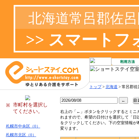
北海道常呂郡佐呂
>> スマート
トップ
>
北海道
> 常呂郡
市町村を選択し
※
てください。
右
上の「←」ボタンをクリックするとミニ
れますので、希望の日付けを選択して「日
をクリックしてください。下の空室情報が
札幌市中央区（0）
変ります。
札幌市北区（0）