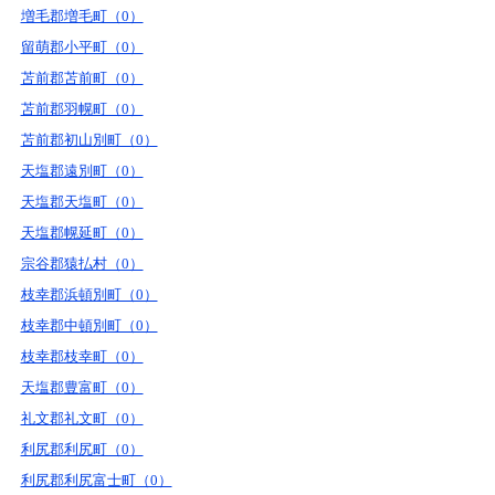
増毛郡増毛町（0）
留萌郡小平町（0）
苫前郡苫前町（0）
苫前郡羽幌町（0）
苫前郡初山別町（0）
天塩郡遠別町（0）
天塩郡天塩町（0）
天塩郡幌延町（0）
宗谷郡猿払村（0）
枝幸郡浜頓別町（0）
枝幸郡中頓別町（0）
枝幸郡枝幸町（0）
天塩郡豊富町（0）
礼文郡礼文町（0）
利尻郡利尻町（0）
利尻郡利尻富士町（0）