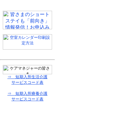
⇒ 短期入所生活介護
サービスコード表
⇒ 短期入所療養介護
サービスコード表