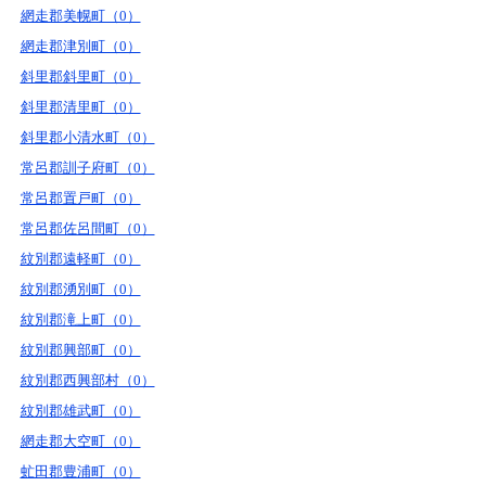
網走郡美幌町（0）
網走郡津別町（0）
斜里郡斜里町（0）
斜里郡清里町（0）
斜里郡小清水町（0）
常呂郡訓子府町（0）
常呂郡置戸町（0）
常呂郡佐呂間町（0）
紋別郡遠軽町（0）
紋別郡湧別町（0）
紋別郡滝上町（0）
紋別郡興部町（0）
紋別郡西興部村（0）
紋別郡雄武町（0）
網走郡大空町（0）
虻田郡豊浦町（0）