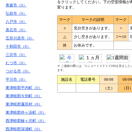
をクリックしてください。下の空室情報が
青森市（0）
変ります。
弘前市（0）
マーク
マークの説明
マーク
八戸市（0）
○
充分空きがあります。
×
黒石市（0）
△
少し空きがあります。
1〜10
五所川原市（0）
休
お休みです。
十和田市（0）
三沢市（0）
むつ市（0）
※ ご連絡の際には 『e-ショートステイ.COMを見まし
ます。
つがる市（0）
平川市（0）
施設名
電話番号
08/08
08/09
東津軽郡平内町（0）
（土）
（日
東津軽郡今別町（0）
東津軽郡蓬田村（0）
東津軽郡外ヶ浜町（0）
西津軽郡鰺ヶ沢町（0）
西津軽郡深浦町（0）