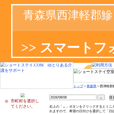
青森県西津軽郡鰺
>> スマート
トップ
>
青森県
> 西津軽
市町村を選択し
※
てください。
右
上の「←」ボタンをクリックするとミニ
れますので、希望の日付けを選択して「日