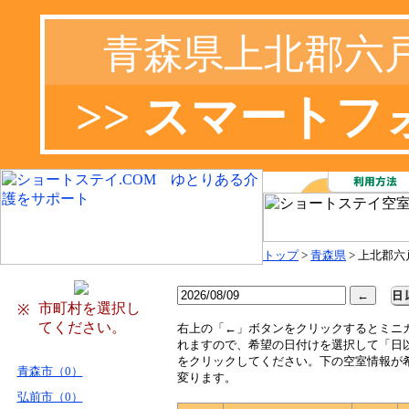
青森県上北郡六
>> スマート
トップ
>
青森県
> 上北郡六
市町村を選択し
※
てください。
右
上の「←」ボタンをクリックするとミニ
れますので、希望の日付けを選択して「日
をクリックしてください。下の空室情報が
青森市（0）
変ります。
弘前市（0）