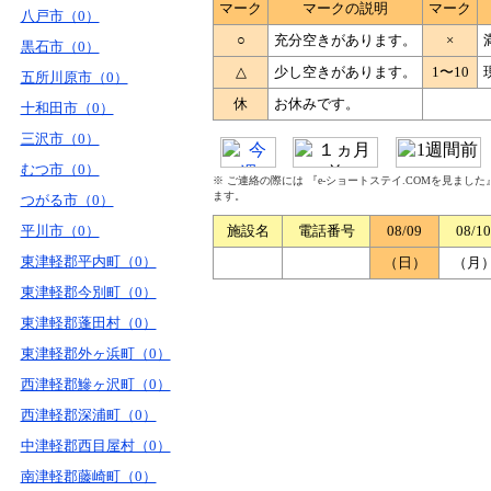
マーク
マークの説明
マーク
八戸市（0）
○
充分空きがあります。
×
黒石市（0）
△
少し空きがあります。
1〜10
五所川原市（0）
休
お休みです。
十和田市（0）
三沢市（0）
むつ市（0）
※ ご連絡の際には 『e-ショートステイ.COMを見まし
ます。
つがる市（0）
平川市（0）
施設名
電話番号
08/09
08/10
東津軽郡平内町（0）
（日）
（月
東津軽郡今別町（0）
東津軽郡蓬田村（0）
東津軽郡外ヶ浜町（0）
西津軽郡鰺ヶ沢町（0）
西津軽郡深浦町（0）
中津軽郡西目屋村（0）
南津軽郡藤崎町（0）