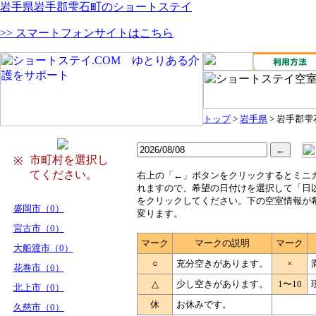
岩手県岩手郡雫石町のショートステイ
>> スマートフォンサイトはこちら
トップ
>
岩手県
> 岩手郡雫
市町村を選択し
※
てください。
右
上の「←」ボタンをクリックするとミニ
れますので、希望の日付けを選択して「日
をクリックしてください。下の空室情報が
盛岡市（0）
変ります。
宮古市（0）
マーク
マークの説明
マーク
大船渡市（0）
○
充分空きがあります。
×
花巻市（0）
△
少し空きがあります。
1〜10
北上市（0）
休
お休みです。
久慈市（0）