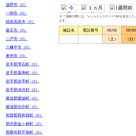
遠野市（0）
一関市（0）
※ ご連絡の際には 『e-ショートステイ.COMを見まし
ます。
陸前高田市（0）
釜石市（0）
施設名
電話番号
08/08
08/09
二戸市（0）
（土）
（日
八幡平市（0）
奥州市（0）
岩手郡雫石町（0）
岩手郡葛巻町（0）
岩手郡岩手町（0）
岩手郡滝沢村（0）
紫波郡紫波町（0）
紫波郡矢巾町（0）
和賀郡西和賀町（0）
胆沢郡金ヶ崎町（0）
西磐井郡平泉町（0）